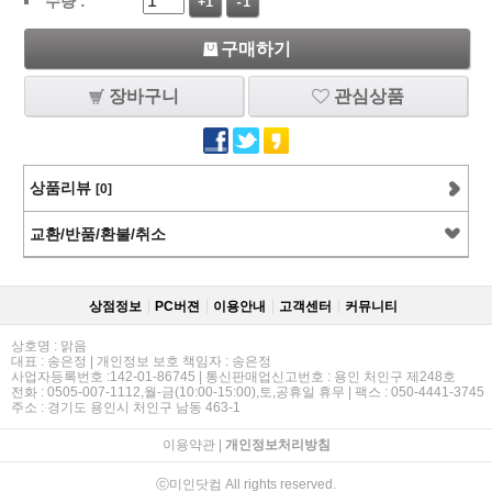
수량 :
+1
-1
구매하기
장바구니
관심상품
상품리뷰
[0]
교환/반품/환불/취소
상점정보
PC버젼
이용안내
고객센터
커뮤니티
상호명 : 맑음
대표 : 송은정 | 개인정보 보호 책임자 : 송은정
사업자등록번호 :142-01-86745 | 통신판매업신고번호 : 용인 처인구 제248호
전화 : 0505-007-1112,월-금(10:00-15:00),토,공휴일 휴무 | 팩스 : 050-4441-3745
주소 : 경기도 용인시 처인구 남동 463-1
이용약관
|
개인정보처리방침
ⓒ미인닷컴 All rights reserved.