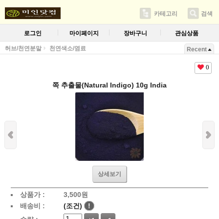
카테고리
검색
로그인
마이페이지
장바구니
관심상품
허브/천연분말
천연색소/염료
Recent
0
쪽 추출물(Natural Indigo) 10g India
상세보기
상품가 :
3,500
원
배송비 :
(조건)
!