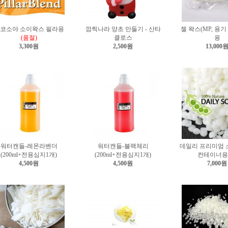
코소야 소이왁스 필라용
깜찍나라 양초 만들기 - 산타
젤 왁스(MP, 용기
(품절)
클로스
용
3,300원
2,500원
13,000
워터캔들-레몬라벤더
워터캔들-블랙체리
데일리 프리미엄 소
(200ml+전용심지1개)
(200ml+전용심지1개)
컨테이너용1
4,500원
4,500원
7,000원