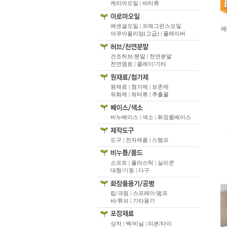
캐리어오일 |
버터류
에센셜오일 |
프레그런스오일
에
아쿠아올리엄(고급) |
플레이버
건조허브/분말 |
천연분말
천연염료 |
클레이/기타
원재료 |
첨가제 |
보존제
유화제 |
워터류 |
추출물
비누베이스 |
색소 |
화장품베이스
도구 |
전자제품 |
스템프
소프트 |
플라스틱 |
실리콘
대형/기둥 |
다구
립/크림 |
스프레이/펌프
바/튜브 |
기타용기
상자 |
백/비닐 |
리본/타이