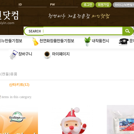
(캔들)용품
산타키트(12)
2
items in this category.