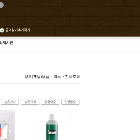
양초(캔들)용품
>
왁스
>
전체조회