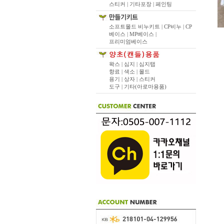
스티커 |
기타포장 |
페인팅
소프트몰드 비누키트 |
CP비누 |
CP
베이스 |
MP베이스 |
프리미엄베이스
왁스 |
심지 |
심지탭
향료 |
색소 |
몰드
용기 |
상자 |
스티커
도구 |
기타(아로마용품)