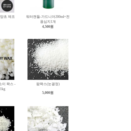
 양초 제조
워터캔들-가드니아200ml+전
용심지1개
원
4,500원
이 왁스 -
팜왁스(눈결정)
kg
5,000원