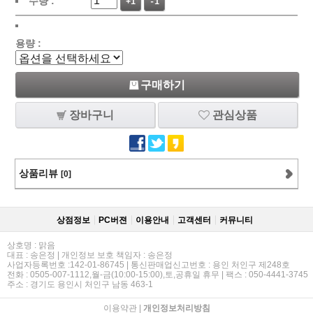
수량 :
+1
-1
용량 :
구매하기
장바구니
관심상품
상품리뷰
[0]
상점정보
PC버젼
이용안내
고객센터
커뮤니티
상호명 : 맑음
대표 : 송은정 | 개인정보 보호 책임자 : 송은정
사업자등록번호 :142-01-86745 | 통신판매업신고번호 : 용인 처인구 제248호
전화 : 0505-007-1112,월-금(10:00-15:00),토,공휴일 휴무 | 팩스 : 050-4441-3745
주소 : 경기도 용인시 처인구 남동 463-1
이용약관
|
개인정보처리방침