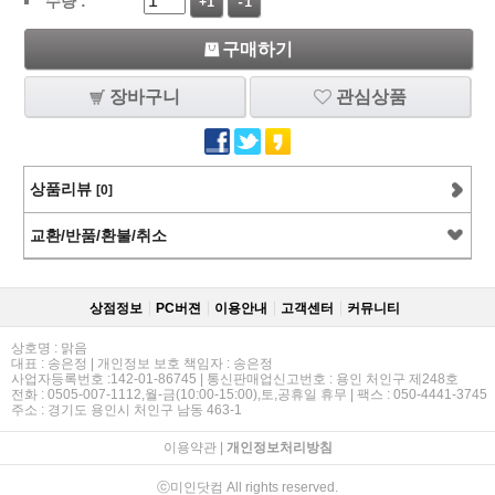
수량 :
+1
-1
구매하기
장바구니
관심상품
상품리뷰
[0]
교환/반품/환불/취소
상점정보
PC버젼
이용안내
고객센터
커뮤니티
상호명 : 맑음
대표 : 송은정 | 개인정보 보호 책임자 : 송은정
사업자등록번호 :142-01-86745 | 통신판매업신고번호 : 용인 처인구 제248호
전화 : 0505-007-1112,월-금(10:00-15:00),토,공휴일 휴무 | 팩스 : 050-4441-3745
주소 : 경기도 용인시 처인구 남동 463-1
이용약관
|
개인정보처리방침
ⓒ미인닷컴 All rights reserved.