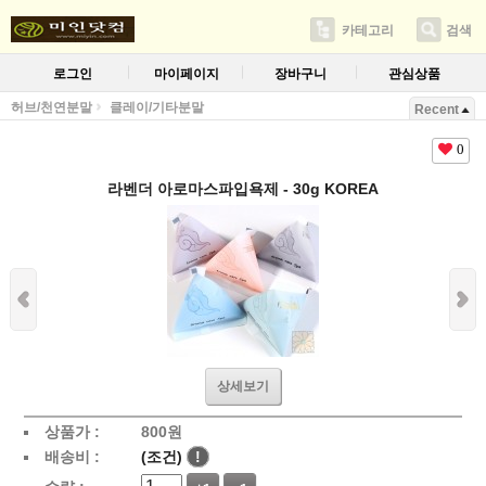
카테고리
검색
로그인
마이페이지
장바구니
관심상품
허브/천연분말
클레이/기타분말
Recent
0
라벤더 아로마스파입욕제 - 30g KOREA
상세보기
상품가 :
800
원
배송비 :
(조건)
!