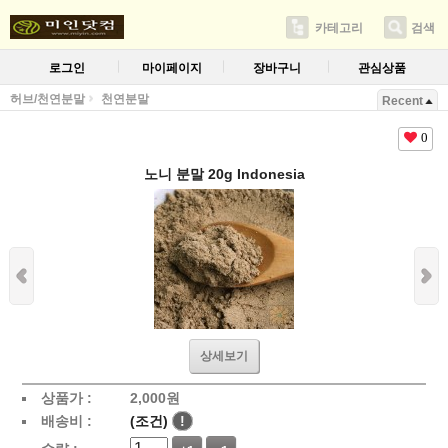
카테고리
검색
로그인
마이페이지
장바구니
관심상품
허브/천연분말
천연분말
Recent
0
노니 분말 20g Indonesia
상세보기
상품가 :
2,000
원
배송비 :
(조건)
!